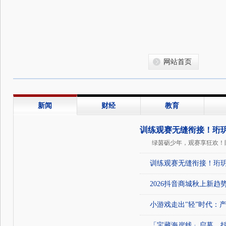
网站首页
新闻
财经
教育
训练观赛无缝衔接！珩
绿茵砺少年，观赛享狂欢！眼
赛事第二现场
训练观赛无缝衔接！珩玥
2026抖音商城秋上新
小游戏走出"轻”时代：
「宝藏海岸线」启幕，