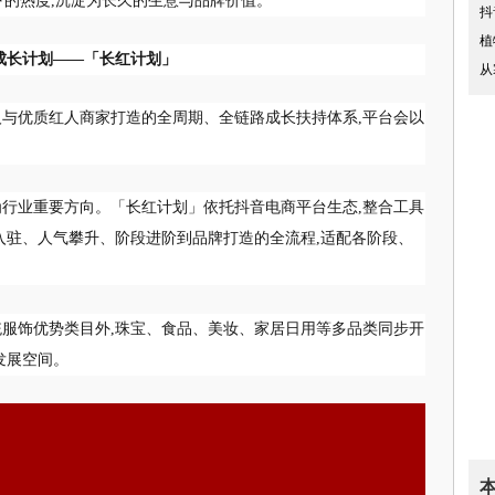
下的热度,沉淀为长久的生意与品牌价值。
抖
植
心成长计划——「长红计划」
从
与优质红人商家打造的全周期、全链路成长扶持体系,平台会以
行业重要方向。「长红计划」依托抖音电商平台生态,整合工具
入驻、人气攀升、阶段进阶到品牌打造的全流程,适配各阶段、
服饰优势类目外,珠宝、食品、美妆、家居日用等多品类同步开
发展空间。