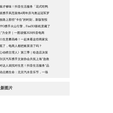
燥才够味！抖音生活服务「花式吃鸭
派携手风范装饰4周年庆与奥运冠军罗
放路上那些"卡住”的时刻，新版智投
PPO携手火山引擎，FindX9新机里藏了
伙”力全开｜一图读懂2026抖音电商
11生意攀高峰！一起来看这些商家实
底了，电商人都把账算清了吗？
心动榜主理人》第三季｜给选店决策
尔沃汽车携手文旅协会共筑上海"急救
对达人就找对生意！抖音生活服务"品
动点燃生命：北京汽水音乐节，一场
最新图片