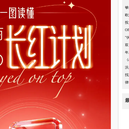
够
欧
投
O
“
双
年
《
沃
找
律