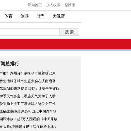
设为首页
加入收藏
繁體版
|
体育
|
旅游
|
时尚
|
大视野
新闻总排行
丰银行湖州分行依托动产融资登记系
音生活服务城市生态大会在济南启幕
尔沃AED道路使者联盟：让安全突破边
学季天气多变，墨迹天气为学子入学
爱采购上找工厂靠谱吗？这位女厂长
线征战|领克全系亮相CHC中国汽车登
期即爆款！超3万人围观的《律师开放
日头条x中国建设银行深度访谈上线：