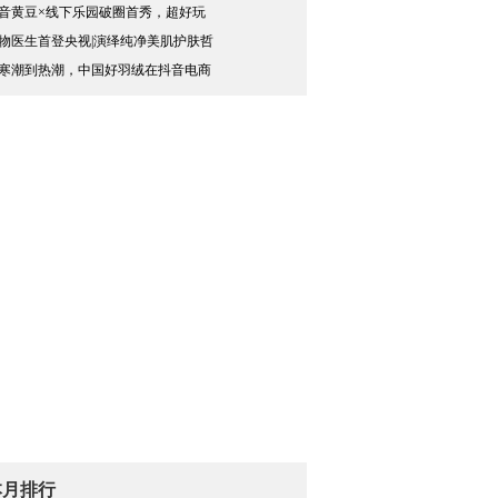
音黄豆×线下乐园破圈首秀，超好玩
物医生首登央视|演绎纯净美肌护肤哲
寒潮到热潮，中国好羽绒在抖音电商
本月排行