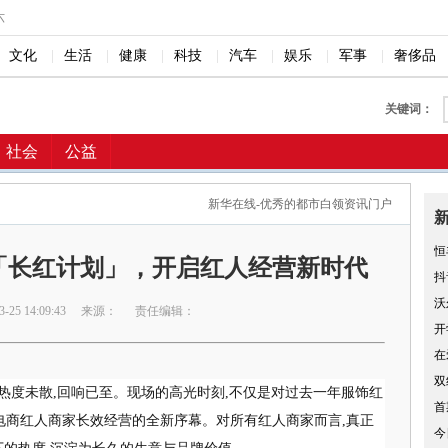
六
文化
|
生活
|
健康
|
科技
|
汽车
|
娱乐
|
军事
|
奢侈品
关键词：
社会
公益
新华在线-优秀的都市白领资讯门户
恒
「长红计划」，开启红人经营新时代
抖
沃
25 14:09:43
来源：
责任编辑：
开
在
双
夜,热度未散,回响已至。现场的高光时刻,不仅是对过去一年服饰红
首
音电商红人商家长效经营的全新序幕。对所有红人商家而言,真正
今