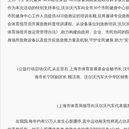
作为本次活动的特别支持单位,沃尔沃汽车向全市30个市民健身中心捐赠
市民健身中心工作人员提供AED急救证的培训名额,且将邀请专业急救
会体育指导员开展急救科普培训课程。从设备落位到急救培训,沃尔
体育场馆开放运营管理办法》,助力构建由政府、企业、市民协同的院
身场所急救设备以及提升应急急救力量及机制,守护全民健身,助力“安
(公益行动启动仪式,从左至右:上海市体育发展基金会秘书长 
海市长宁区副区长 顾洁燕、沃尔沃汽车大中华区销售
(上海市体育局领导向沃尔沃汽车代表颁
在我国,每年约有55万人发生心脏骤停,其中运动相关性猝死占比高