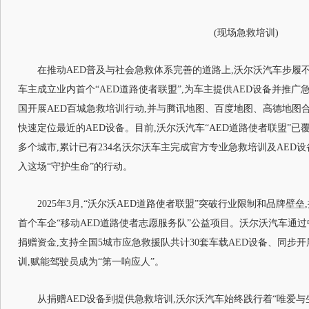
(现场急救培训)
在推动AED普及与社会急救体系完善的道路上,沃尔沃汽车步履不停
车主成立业内首个“AED道路使者联盟”,为车主提供AED设备并推广
国开展AED百城急救培训行动,并与腾讯地图、百度地图、高德地图合
快速定位最近的AED设备。目前,沃尔沃汽车“AED道路使者联盟”
多个城市,累计已有234名沃尔沃车主完成官方专业急救培训及AED
入这场“守护生命”的行动。
2025年3月,“沃尔沃AED道路使者联盟”突破行业限制和品牌壁
首个车企“移动AED道路使者志愿服务队”公益项目。沃尔沃汽车通
捐赠资金,支持全国5城市应急救援队共计30套车载AED设备、同步开
训,赋能驾驶员成为“第一响应人”。
从捐赠AED设备到提供急救培训,沃尔沃汽车始终践行着“唯爱与