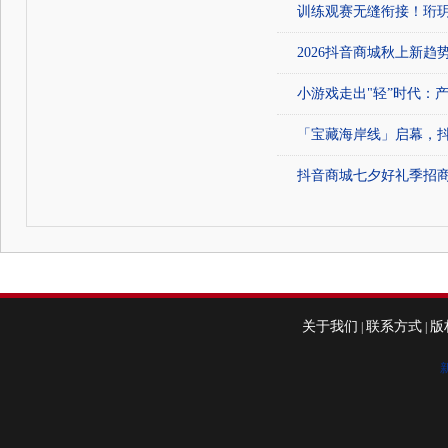
训练观赛无缝衔接！珩玥
2026抖音商城秋上新
小游戏走出"轻”时代：
「宝藏海岸线」启幕，
抖音商城七夕好礼季招
关于我们
联系方式
版
|
|