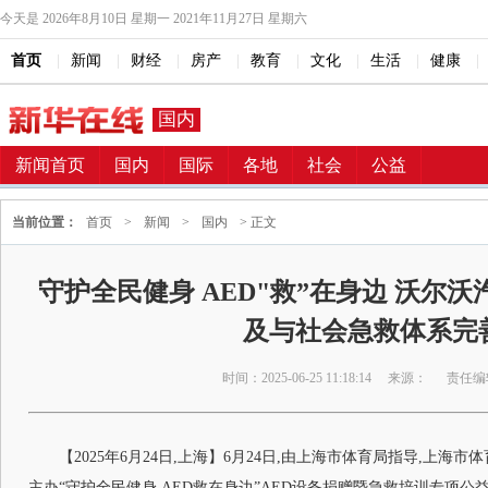
今天是
2026年8月10日 星期一 2021年11月27日 星期六
首页
|
新闻
|
财经
|
房产
|
教育
|
文化
|
生活
|
健康
|
国内
新闻首页
国内
国际
各地
社会
公益
当前位置：
首页
>
新闻
>
国内
> 正文
守护全民健身 AED"救”在身边 沃尔沃
及与社会急救体系完
时间：2025-06-25 11:18:14
来源：
责任编
【2025年6月24日,上海】6月24日,由上海市体育局指导,上
主办“守护全民健身 AED救在身边”AED设备捐赠暨急救培训专项