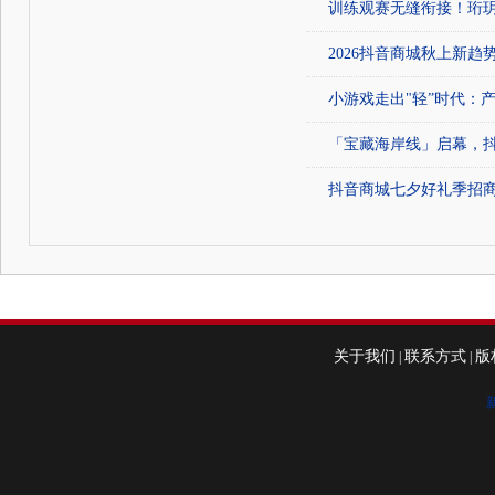
训练观赛无缝衔接！珩玥
2026抖音商城秋上新
小游戏走出"轻”时代：
「宝藏海岸线」启幕，
抖音商城七夕好礼季招
关于我们
联系方式
版
|
|