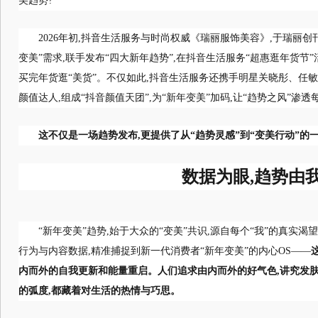
美趋势?
2026年初,抖音生活服务与时尚权威《瑞丽服饰美容》,于瑞丽创
变美”需求,联手发布“四大新年趋势”,在抖音生活服务“超惠逛年货节”
买完年货逛“美货”。不仅如此,抖音生活服务还携手明星关晓彤、任敏
颜值达人,组成“抖音颜值天团”,为“新年变美”加码,让“趋势之风”渗
这不仅是一场趋势发布,更提供了从“趋势灵感”到“变美行动”的
数据为眼,趋势由
“新年变美”趋势,始于大众的“变美”共识,源自每个“我”的真实
行为与内容数据,精准捕捉到新一代消费者“新年变美”的内心OS——
内而外的自我更新和能量重启。人们追求由内而外的好气色,讲究发肤
的弧度,都藏着对生活的热情与巧思。