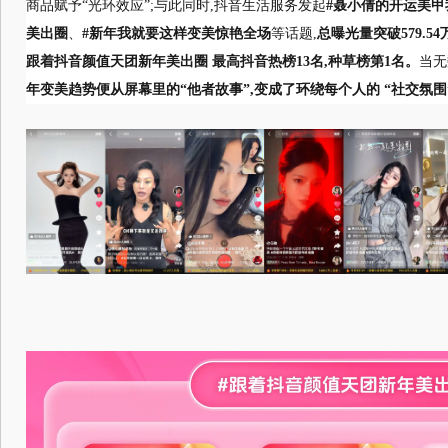
商品赋予“光环效应”;与此同时,抖音生活服务发起
#聂小倩的开运美甲
美出圈
、
#新年我就要这样变美惊艳全场
等话题,
总曝光量突破579.54
跟着抖音颜值天团新年美出圈 最高抖音热榜13名,种草榜第1名。
当无
年变美趋势便从屏幕里的“他者故事”,变成了环绕每个人的 “社交氛围”