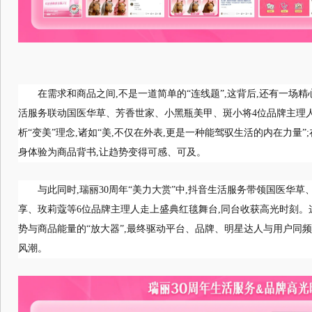
在需求和商品之间,不是一道简单的“连线题”,这背后,还有一场
活服务联动国医华草、芳香世家、小黑瓶美甲、斑小将4位品牌主理人
析“变美”理念,诸如“美,不仅在外表,更是一种能驾驭生活的内在力量”
身体验为商品背书,让趋势变得可感、可及。
与此同时,瑞丽30周年“美力大赏”中,抖音生活服务带领国医华
享、玫莉蔻等6位品牌主理人走上盛典红毯舞台,同台收获高光时刻。这
势与商品能量的“放大器”,最终驱动平台、品牌、明星达人与用户同
风潮。