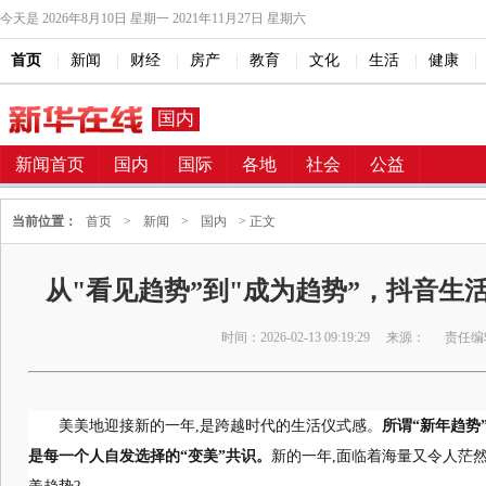
今天是
2026年8月10日 星期一 2021年11月27日 星期六
首页
|
新闻
|
财经
|
房产
|
教育
|
文化
|
生活
|
健康
|
国内
新闻首页
国内
国际
各地
社会
公益
当前位置：
首页
>
新闻
>
国内
> 正文
从"看见趋势”到"成为趋势”，抖音生
时间：2026-02-13 09:19:29
来源：
责任编
美美地迎接新的一年,是跨越时代的生活仪式感。
所谓“新年趋势
是每一个人自发选择的“变美”共识。
新的一年,面临着海量又令人茫然