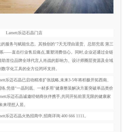
Lamett乐迈石晶门店
业领先的服务与赋能生态。其独创的“7天无理由退货、总部兜底 第三
体系——直击行业售后痛点,重塑消费信心。同时,企业还通过全链
借助首位品牌全球代言人肖战的影响力、设计师圈层资源及全域
到数字化工具的全方位闭环支持。
ett乐迈石晶已启动精准扩张战略,未来3-5年将积极开拓西南、
网络,凭借“一晶到底、一材多用”健康整装解决方案突破单品类价
amett乐迈石晶诚邀经销商伙伴携手,共同开拓前景无限的健康家
塑未来理想人居。
t乐迈石晶火热招商中,招商详询:400 666 1111。