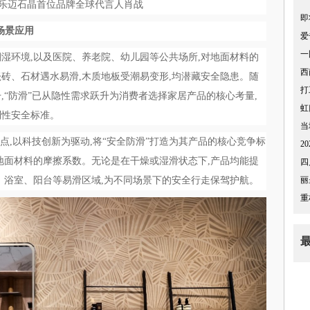
ett乐迈石晶首位品牌全球代言人肖战
即
场景应用
爱
一
湿环境,以及医院、养老院、幼儿园等公共场所,对地面材料的
西
砖、石材遇水易滑,木质地板受潮易变形,均潜藏安全隐患。随
打
,“防滑”已从隐性需求跃升为消费者选择家居产品的核心考量,
虹
制性安全标准。
当
场痛点,以科技创新为驱动,将“安全防滑”打造为其产品的核心竞争标
2
地面材料的摩擦系数。无论是在干燥或湿滑状态下,产品均能提
四
、浴室、阳台等易滑区域,为不同场景下的安全行走保驾护航。
丽
重