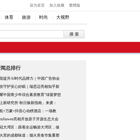
设为首页
加入收藏
繁體版
|
体育
|
旅游
|
时尚
|
大视野
新闻总排行
面提升AI时代品牌力｜中国广告协会
技守护安心好眠｜瑞思迈亮相知乎新
耀中国青少年综合素质教育"绿茵梦想
上新研究所·秋日焕新指南」来袭：
航×万豪×抖音心动榜酒店：一场教
penJiuwen亮相开放原子开源生态大会
冠大湾区：跟着全运畅游大湾区，做
火里的成都味道：烟火美食市集重塑