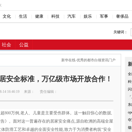
六
文化
|
生活
|
健康
|
科技
|
汽车
|
娱乐
|
军事
|
奢侈品
关键词：
社会
公益
新华在线-优秀的都市白领资讯门户
全
构家居安全标准，万亿级市场开放合作！
科
闪
14 16:46:19
来源：
责任编辑：
「
东
o
超800万例,老人、儿童是主要受伤群体。这一触目惊心的数据,
夺
告》。面对这一普遍存在的居家安全痛点,源自欧洲的高端全屋
烟
特的立体防滑工艺和卓越的全面安全性能,致力于为消费者构筑“安全