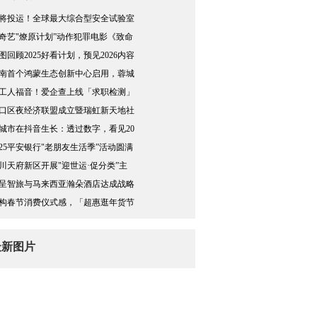
将投运！全球最大综合型安全试验室
奇艺"燎原计划”动作犯罪电影《致命
图回顾2025好看计划，预见2026内容
南首个鸿蒙生态创新中心启用，蓉城
工人福音！爱企查上线「求职检测」
口区夜经济联盟成立暨瑞虹新天地社
城市在抖音生长：透过数字，看见20
025平安银行"老朋友生活季”活动圆满
川天府新区开展"迎世运·促分类”主
呈智旅与马来西亚瀚朵酒店达成战略
构春节消费仪式感，「超惠逛年货节
最新图片