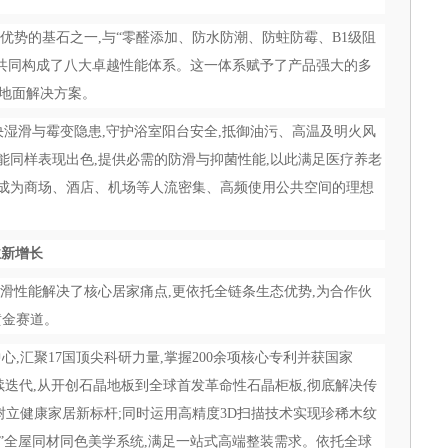
核心优势的基石之一,与“零醛添加、防水防潮、防蛀防霉、B1级阻
共同构成了八大卓越性能体系。这一体系赋予了产品强大的多
”地面解决方案。
效解决湿滑与霉变隐患,守护浴室阳台安全,抵御油污、高温及明火风
性能同样表现出色,提供必需的防滑与抑菌性能,以此满足医疗养老
,成为商场、酒店、机场等人流密集、高频使用公共空间的理想
业新增长
全防滑性能解决了核心居家痛点,更依托全链条生态优势,为合作伙
黄金赛道。
,汇聚17国顶尖科研力量,掌握200余项核心专利并获国家
持续迭代,从开创石晶地板到全球首发革命性石晶柜板,彻底解决传
树立健康家居新标杆;同时运用高精度3D扫描技术实现珍稀木纹
板”全屋同材同色美学系统,满足一站式高端整装需求。依托全球