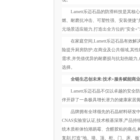
Lamett乐迈石晶的防滑科技是其
燃、耐磨抗冲击、可塑性强、安装便捷”
元场景适应能力,打造出全方位的“安全+
在家庭空间,Lamett乐迈石晶有
险提升厨房防护;在商业及公共领域,其
需求,并凭借优异的耐磨损与抗划伤能力
选择。
全链生态创未来:技术+服务赋能商
Lamett乐迈石晶不仅以卓越的安
伴开辟了一条极具增长潜力的健康家居
品牌拥有全球领先的石晶材料研发中心
CNAS实验室认证,技术根基深厚;产品
统木质柜体怕潮易霉、含醛胶粘的痛点,
复刻,打造“地、墙、顶、柜、门、床、