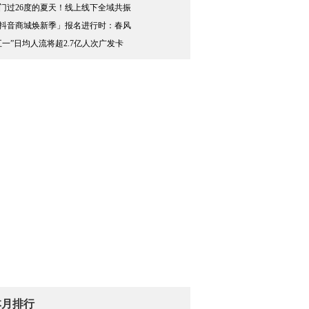
门过26度的夏天！线上线下全域共振
抖音商城焕新季」报名进行时：春风
五一”日均人流将超2.7亿人次广发卡
本月排行