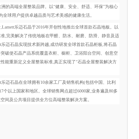
是源自欧洲的高端全屋整装品牌。以“健康、安全、舒适、环保”为核心
,为全球用户提供卓越品质与艺术美感的健康生活。
amett乐迈石晶于2016年开创性地推出全球首款石晶地板。以
准,完美解决了传统地板在甲醛、防水、耐磨、防滑、静音及适
mett乐迈石晶实现技术新跨越,成功研发全球首款石晶柜板,将石晶
一突破使石晶产品系统覆盖衣柜、橱柜、卫浴阳台空间、创意空
性能重新定义全屋整装标准,真正实现了“石晶全屋整装解决方
ett乐迈石晶在全球拥有10余家工厂及销售机构(包括中国、比利
7个以上国家和地区。全球销售网点超过6000家,业务遍及80多
业空间及公共项目提供全方位高端整装解决方案。