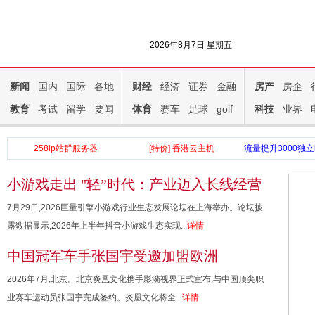
2026年8月7日 星期五
新闻
国内
国际
各地
财经
经济
证券
金融
房产
房企
教育
考试
留学
要闻
体育
赛车
足球
golf
科技
业界
258ip站群服务器
[特价] 香港云主机
流量提升3000独立
小游戏走出 "轻”时代：产业迈入长线经营
与精品化新阶段
7月29日,2026巨量引擎小游戏行业生态发展论坛在上海举办。论坛披
露数据显示,2026年上半年抖音小游戏生态实现...
详情
中国冠军车手张国宇受邀加盟欧洲
SANTANA车队，并首签经纪公司开启新
2026年7月,北京。北京炎凰文化携手影漪视界正式宣布,与中国顶尖职
征程
业赛车运动员张国宇完成签约。炎凰文化将全...
详情