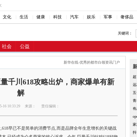
六
文化
|
生活
|
健康
|
科技
|
汽车
|
娱乐
|
军事
|
奢侈品
关键词：
社会
公益
新华在线-优秀的都市白领资讯门户
超
量千川618攻略出炉，商家爆单有新
远
解
五
青
16 10:33:29
来源：
责任编辑：
有
o
家
,618早已不是简单的消费节点,而是品牌全年生意增长的关键战
抖
本,已经成为众多商家的核心诉求。今年,巨量千川针对618好物