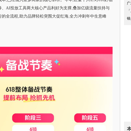
广
券、AI投放工具两大核心产品利好为支撑,叠加亿级流量扶持与
「
行的全流程,助力品牌轻松突围大促红海,全力冲刺年中生意峰
镜