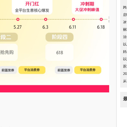
跨
启
冰
丽
法
以
好
以
苏
2
从