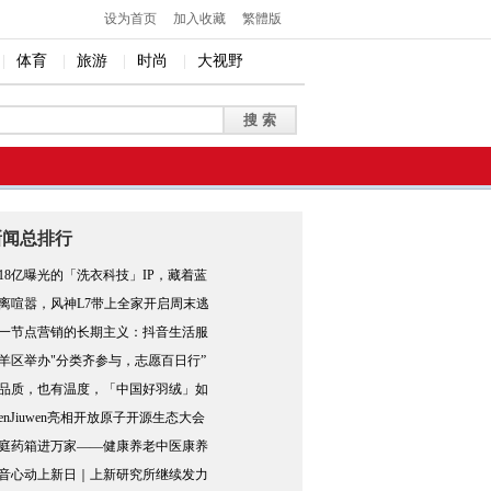
设为首页
加入收藏
繁體版
|
体育
|
旅游
|
时尚
|
大视野
新闻总排行
18亿曝光的「洗衣科技」IP，藏着蓝
离喧嚣，风神L7带上全家开启周末逃
一节点营销的长期主义：抖音生活服
羊区举办"分类齐参与，志愿百日行”
品质，也有温度，「中国好羽绒」如
penJiuwen亮相开放原子开源生态大会
庭药箱进万家——健康养老中医康养
音心动上新日｜上新研究所继续发力