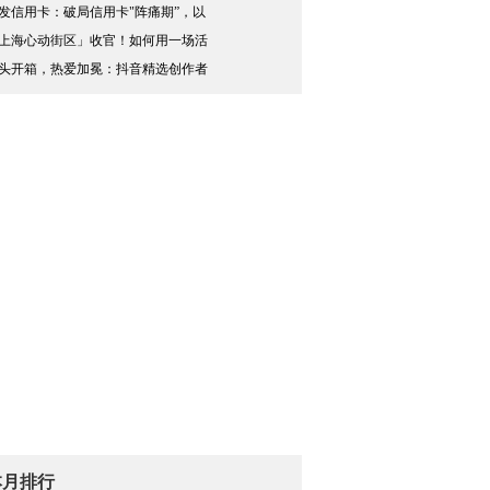
发信用卡：破局信用卡"阵痛期”，以
上海心动街区」收官！如何用一场活
头开箱，热爱加冕：抖音精选创作者
本月排行