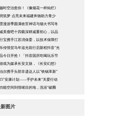
越时空治愈你！《像烟花一样灿烂》
明筑梦·点亮未来福建奔驰助力青少
雪漫游季圆满收官神话与烟火书写冬
减美瘦吧十四载深耕减重初心，以品
行宝携手江苏消保委，以技术保障打
乐传情贺马年追光前行启新程抖音"光
品今日开抢！「抖音国庆吃喝玩乐节
游戏为媒承长安文脉，《长安幻想》
泊尔携手头部非遗达人以"铁锅革新”
025"安康计划——手护未来”关爱行动
功能空间到情绪目的地，洗浴“破圈
最新图片