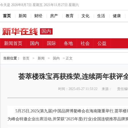
今天是
2026年8月7日 星期五 2021年11月27日 星期六
首页
|
新闻
|
财经
|
房产
|
教育
|
文化
|
生活
|
健康
|
国内
新闻首页
国内
国际
各地
社会
公益
当前位置：
首页
>
新闻
>
国内
> 正文
荟萃楼珠宝再获殊荣,连续两年获评
时间：2025-05-27 11:53:22
来源：
责任编
5月25日,2025(第九届)中国品牌博鳌峰会在海南隆重举行,荟萃
为峰会特邀企业出席活动,并荣获“2025年度(行业)全国连锁推荐品牌奖