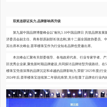
双奖连获证实力,品牌影响再升级
第九届中国品牌博鳌峰会以“献礼5.10中国品牌日 共筑品牌发展
济委员会副主任、商务部原副部长张志刚,第十二届全国政协委员、
宾出席本次峰会,荟萃楼珠宝作为行业知名品牌也受邀出席。
本次峰会汇聚有关部委领导、各地政府代表、行业专家学者、产业
区优秀企业家,聚焦新时期品牌建设,共同探讨品牌转型升级路径。在5
楼珠宝凭借深厚的品牌沉淀和卓越的品牌影响力,荣获“2025年度(行
2024年后,荟萃楼珠宝连续第二年获此殊荣,充分彰显了品牌在行业