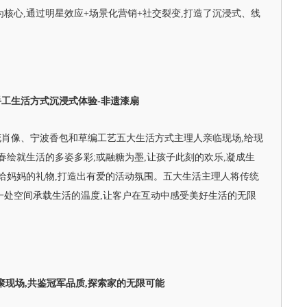
为核心,通过明星效应+场景化营销+社交裂变,打造了沉浸式、线
手工生活方式沉浸式体验-
非遗漆扇
肖像、宁波香包和草编工艺五大生活方式主理人亲临现场,给现
春绘就生活的多姿多彩;或融糖为墨,让孩子此刻的欢乐,凝成生
送给妈妈的礼物,打造出有爱的活动氛围。五大生活主理人将传统
一处空间承载生活的温度,让客户在互动中感受美好生活的无限
聚现场
,共鉴冠军品质,
探索家的无限可能