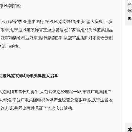
超
装修风潮探索。
堵
来
“欧派爱家季 钜惠中国行-宁波风范装饰4周年庆”盛大庆典,上演
闹非凡,宁波风范装饰官宣游泳奥运冠军罗雪娟成为风范集团品
冠军和装修行业冠军品牌强强联手,从冠军品质到对消费者定制
交流与碰撞。
助推风范装饰4周年庆典盛大启幕
风范集团董事长胡勇平,风范装饰总经理程一郎,宁波广电集团广
责人华焰,宁波广电集团电视传媒产业经营总监张燕,以及宁波当地
达人等,共同出席并见证了本次庆典活动。