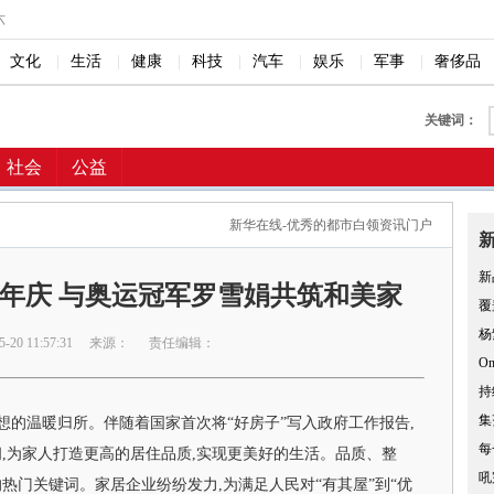
六
文化
|
生活
|
健康
|
科技
|
汽车
|
娱乐
|
军事
|
奢侈品
关键词：
社会
公益
新华在线-优秀的都市白领资讯门户
新
年庆 与奥运冠军罗雪娟共筑和美家
覆
杨
20 11:57:31
来源：
责任编辑：
O
持
集
想的温暖归所。伴随着国家首次将“好房子”写入政府工作报告,
每
,为家人打造更高的居住品质,实现更美好的生活。品质、整
吼
热门关键词。家居企业纷纷发力,为满足人民对“有其屋”到“优