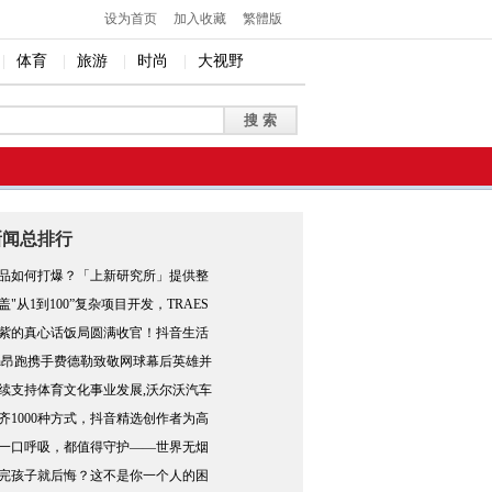
设为首页
加入收藏
繁體版
|
体育
|
旅游
|
时尚
|
大视野
新闻总排行
品如何打爆？「上新研究所」提供整
盖"从1到100”复杂项目开发，TRAES
紫的真心话饭局圆满收官！抖音生活
n昂跑携手费德勒致敬网球幕后英雄并
续支持体育文化事业发展,沃尔沃汽车
齐1000种方式，抖音精选创作者为高
一口呼吸，都值得守护——世界无烟
完孩子就后悔？这不是你一个人的困