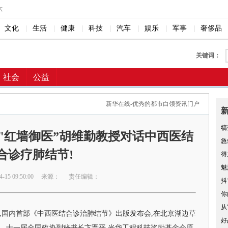
六
文化
|
生活
|
健康
|
科技
|
汽车
|
娱乐
|
军事
|
奢侈品
关键词：
社会
公益
新华在线-优秀的都市白领资讯门户
犒
"红墙御医”胡维勤教授对话中西医结
急
合诊疗肺结节!
得
魅
15 09:50:00
来源：
责任编辑：
抖
你
从
瑞主编,国内首部《中西医结合诊治肺结节》出版发布会,在北京湖边草
好
十、十一届全国政协副秘书长卞晋平,光华工程科技奖励基金会原