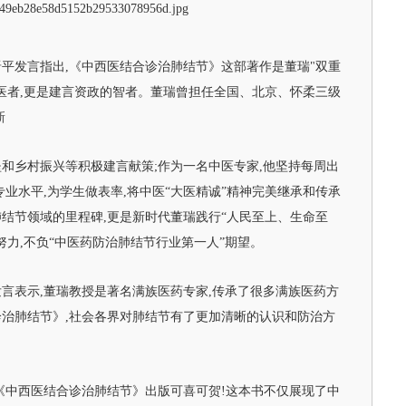
平发言指出,《中西医结合诊治肺结节》这部著作是董瑞"双重
医者,更是建言资政的智者。董瑞曾担任全国、北京、怀柔三级
新
和乡村振兴等积极建言献策;作为一名中医专家,他坚持每周出
业水平,为学生做表率,将中医“大医精诚”精神完美继承和传承
结节领域的里程碑,更是新时代董瑞践行“人民至上、生命至
努力,不负“中医药防治肺结节行业第一人”期望。
言表示,董瑞教授是著名满族医药专家,传承了很多满族医药方
治肺结节》,社会各界对肺结节有了更加清晰的认识和防治方
《中西医结合诊治肺结节》出版可喜可贺!这本书不仅展现了中