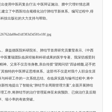
;提出使用中医药复合疗法:中医辩证施治、膻中穴埋针情志调
,建立了中西医结合规模化治疗肺结节新体系。编写过程中,得
药科技出版社的大力支持与帮助。
人、康益德医院科研院长、肺结节首席研究员董莹表示,《中西
名中医董瑞团队临床经验和科研成果的医学专著。我深切感受到
的精神。父亲不仅言传身教,亲自传授“望闻问切”四诊精髓,还手把
握了其独特的中医辨证思维体系。这部书不仅是对我个人职业生涯
床与科研工作的一次系统总结。在临床实践与编书过程中,将中
创新性地提出了智能化“肺结节全周期管理方案”,全面开展肺结
理工作,将肺结节的治疗管理延伸至未病预防、已病治疗及后期
率、缩小率的有效突破。