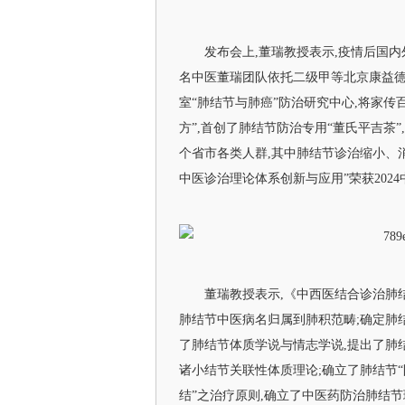
发布会上,董瑞教授表示,疫情后国
名中医董瑞团队依托二级甲等北京康益
室“肺结节与肺癌”防治研究中心,将家传
方”,首创了肺结节防治专用“董氏平吉茶”
个省市各类人群,其中肺结节诊治缩小、消退
中医诊治理论体系创新与应用”荣获202
董瑞教授表示,《中西医结合诊治肺
肺结节中医病名归属到肺积范畴;确定肺结
了肺结节体质学说与情志学说,提出了肺
诸小结节关联性体质理论;确立了肺结节“
结”之治疗原则,确立了中医药防治肺结