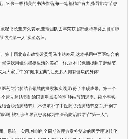
蕴。它像一幅精美的书法作品,每一笔都精准有力,指导肺结节患
兼秘书长董庆久表示,董瑞团队去年荣获省部级特等奖是目前肺
结节防治第一人”实至名归。
、第十届北京市政协常委司马小萌表示,这本书用中西医结合的
。就像我用镜头捕捉生活的美好一样,这本书也捕捉到了肺结节
为大家手中的“健康宝典”,让更多人拥有健康的身体!
中医药防治肺结节领域的探索和实践,取得了丰硕成果。第一个
第一个建立肺结节防治国家重点实验室,肺结节消退率、缩小率实
医结合诊治肺结节》,不仅填补了中医药防治肺结节空白,开创了
的影响,被社会各界及患者称为中医药防治肺结节“第一人”。
全面、系统、实用,独创的全周期管理方案将复杂的医学理论转化