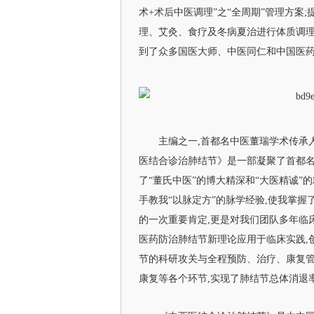
术+术后中医调理”之“全周期”管理方案
理、艾灸、食疗及冬病夏治进行体质调理
到了众多国医大师、中医同仁和中国医
主编之一,首都名中医董瑞学术传承
医结合诊治肺结节》是一部凝聚了首都
了“董氏中医”的博大精深和“大医精诚”
手教我“以脉定方”的脉学经验,使我掌
的一次重要肯定,更是对我们团队多年临
医药防治肺结节新理论应用于临床实践,
节的科研攻关与全程预防、治疗、康复管
康复等各个环节,实现了肺结节总体消退