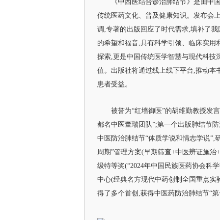
《中西医结合诊治肺结节》是由中国
传统医药文化、普及健康知识。发布会上
调,专著的出版回应了时代需求,填补了
的希望和福音,具有科学引领、临床实用
探索,更是中国传统医学智慧与现代科技
值。出版社将通过线上线下平台,推动本
患者受益。
被誉为“红墙御医”的胡维勤教授发言
都名中医董瑞团队”;第一个出版肺结节
中医防治肺结节“体质学说和情志学说”,
周期”管理方案(早期筛查+中医辨证施治
级特等奖(“2024年中国民族医药协会科
中心(经典名方现代中药创制全国重点实
得了多个首创,获得中医药防治肺结节“第