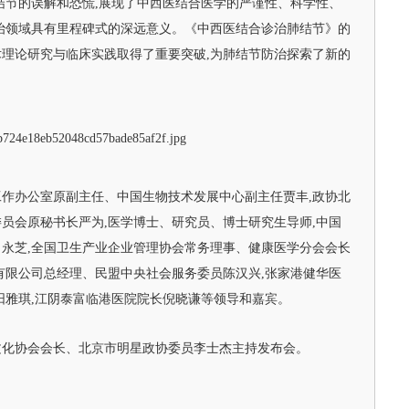
结节的误解和恐慌,展现了中西医结合医学的严谨性、科学性、
治领域具有里程碑式的深远意义。《中西医结合诊治肺结节》的
理论研究与临床实践取得了重要突破,为肺结节防治探索了新的
作办公室原副主任、中国生物技术发展中心副主任贾丰,政协北
员会原秘书长严为,医学博士、研究员、博士研究生导师,中国
永芝,全国卫生产业企业管理协会常务理事、健康医学分会会长
有限公司总经理、民盟中央社会服务委员陈汉兴,张家港健华医
阳雅琪,江阴泰富临港医院院长倪晓谦等领导和嘉宾。
文化协会会长、北京市明星政协委员李士杰主持发布会。