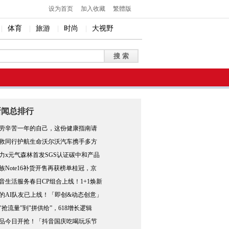
设为首页
加入收藏
繁體版
|
体育
|
旅游
|
时尚
|
大视野
新闻总排行
劳辛苦一年的自己，这份健康指南请
救同行护航生命沃尔沃汽车携手多方
力x元气森林首发SGS认证碳中和产品
族Note16补货开售再获榜单桂冠，京
音生活服务春日CP组合上线！1+1焕新
的AI队友已上线！「即创&动态创意」
"抢流量”到"拼供给”，618增长逻辑
品今日开抢！「抖音国庆吃喝玩乐节