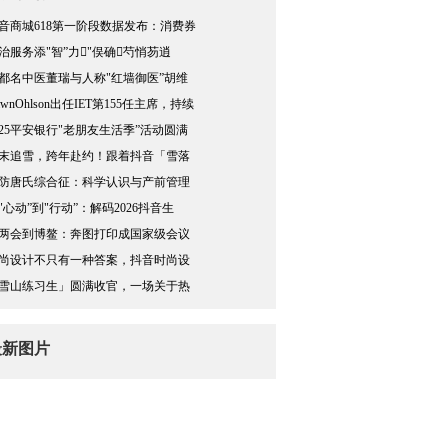
音商城618第一阶段数据发布：消费券
治服务添"智”力"俣确芍悄芴逍
都名中医董瑞与人称"红墙御医”胡维
awnOhlson出任IET第155任主席，持续
025平安银行"老朋友生活季”活动圆满
末追雪，跨年赴约！跟着抖音「雪落
防唐氏综合征：科学认识与产前管理
"心动”到"行动”：解码2026抖音生
两会到博鳌：奔图打印成国家级会议
尚设计不只有一种答案，抖音时尚设
雪山练习生」圆满收官，一场关于热
最新图片