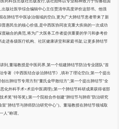
医药科技出版社出版发行,该社始终以专业精神致力于传播祖国
,出版社医学综合编辑中心主任贾清华高度评价这部书。他强
我国在肺结节中医诊治领域的空白,更为广大肺结节患者带来了新
和普惠民生的核心价值,是中西医协同攻克重大疾病的一次成功
深度融合的典范,将为广大医务工作者提供重要的学习和参考价
书走进各级医疗机构、社区健康讲堂和家庭书架,让更多肺结节
讲到,董瑞教授是中医药界,第一个组建肺结节防治专业团队“首
防治专著《中西医结合诊治肺结节》,填补了理论空白;第一个提出
研创出肺结节专用方剂“董氏金甲散结方”;第一个提出肺结节“全
+恶化外科手术+术后中医调理);第一个肺结节科研成果获得省部
学技术奖”特等奖);第一个院校合作创建“肺结节与肺癌”防治研究
验室"肺结节与肺癌防治研究中心")。董瑞教授在肺结节领域取
一人”称谓。