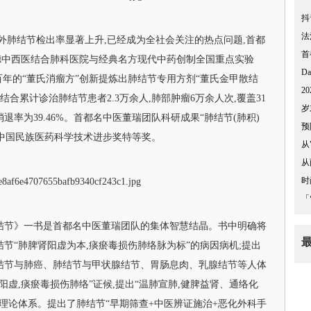
抖
法
内外肺结节检出率显著上升,已经成为全社会关注的热点问题,首都
首
德中西医结合肺科医院与经典名方现代中药创制全国重点实验
D
百年的“董氏消瘤方”创新提炼出肺结节专用方剂“董氏金甲散结
2
,结合累计诊治肺结节患者2.3万余人,肺部肿瘤6万余人次,覆盖31
岁
率为39.46%。首都名中医董瑞团队科研成果“肺结节(肺积)
预
4中国民族医药科学技术进步奖特等奖。
从
从
时
「
结节》一书是首都名中医董瑞团队的集体智慧结晶。书中明确将
节“肺脾肾阳虚为本,痰瘀毒损伤肺络脉为标”的病因病机;提出
结节与肺癌、肺结节与甲状腺结节、胃肠息肉、乳腺结节等人体
阳虚,痰瘀毒损伤肺络”证候,提出“温肺宣肺,健脾益肾、通络化
节理论体系。提出了肺结节“早期筛查+中医辨证施治+恶化外科手