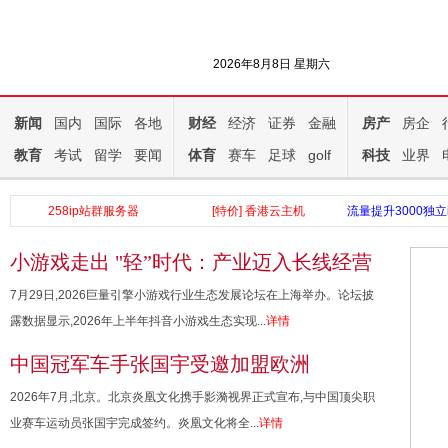
2026年8月8日 星期六
新闻
国内
国际
各地
财经
经济
证券
金融
房产
房企
教育
考试
留学
要闻
体育
赛车
足球
golf
科技
业界
258ip站群服务器
[特价] 香港云主机
流量提升3000独立
小游戏走出 "轻”时代：产业迈入长线经营
与精品化新阶段
7月29日,2026巨量引擎小游戏行业生态发展论坛在上海举办。论坛披
露数据显示,2026年上半年抖音小游戏生态实现...
详情
中国冠军车手张国宇受邀加盟欧洲
SANTANA车队，并首签经纪公司开启新
2026年7月,北京。北京炎凰文化携手影漪视界正式宣布,与中国顶尖职
征程
业赛车运动员张国宇完成签约。炎凰文化将全...
详情