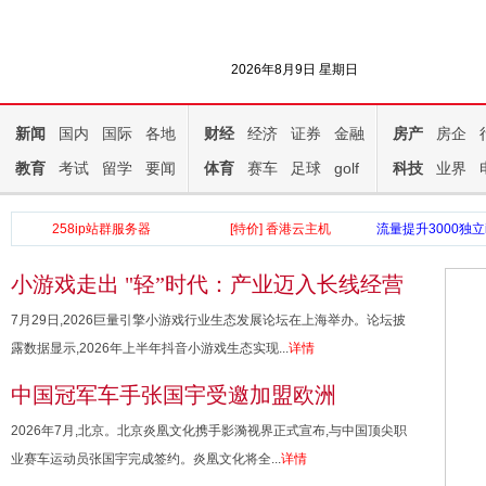
2026年8月9日 星期日
新闻
国内
国际
各地
财经
经济
证券
金融
房产
房企
教育
考试
留学
要闻
体育
赛车
足球
golf
科技
业界
258ip站群服务器
[特价] 香港云主机
流量提升3000独立
小游戏走出 "轻”时代：产业迈入长线经营
与精品化新阶段
7月29日,2026巨量引擎小游戏行业生态发展论坛在上海举办。论坛披
露数据显示,2026年上半年抖音小游戏生态实现...
详情
中国冠军车手张国宇受邀加盟欧洲
SANTANA车队，并首签经纪公司开启新
2026年7月,北京。北京炎凰文化携手影漪视界正式宣布,与中国顶尖职
征程
业赛车运动员张国宇完成签约。炎凰文化将全...
详情